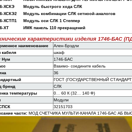
6-ХСКЭ
Модуль быстрого хода СЛК
6-ХСКЭ2
Модуль комбинации СЛК сетноой-аналогов
6-ХСТП1
Модуль оси СЛК 1 Степпер
6-ХТ
ИМК панель 110 прекращений
хнические характеристики изделия 1746-БАС (П
рменное наименование
Ален-Брэдли
п кабеля
шкаф
т Нум
1746-БАС
асс
Взаимо- соедините кабель
ина
36
андартный
ГОСТ (ГОСУДАРСТВЕННЫЙ СТАНДАРТ)
д бренд
СЛК
енка температуры
0… 60 К (32… 140 Ф)
п
Модули
СПСК
32151703
сание части:
МОД СЧЕТЧИКА МУЛЬТИ-КАНАЛА 1746-БАС АБ 