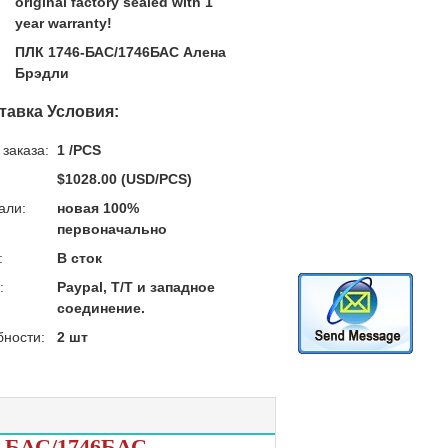
original factory sealed with 1
year warranty!
ПЛК 1746-БАС/1746БАС Алена
Брэдли
тавка Условия:
заказа:
1 /PCS
$1028.00 (USD/PCS)
али:
новая 100%
первоначально
:
В сток
:
Paypal, T/T и западное
соединение.
бности:
2 шт
6-БАС/1746БАС