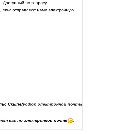
и
: Доступный по запросу.
, пльс отправляют нами
электронную
льс
Скыпе
/
усфор электронной почты
яют нас по электронной почте
.