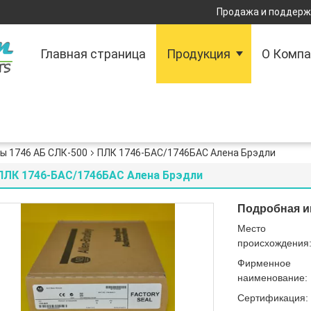
Продажа и поддержк
Главная страница
Продукция
О Комп
ы 1746 АБ СЛК-500
ПЛК 1746-БАС/1746БАС Алена Брэдли
ПЛК 1746-БАС/1746БАС Алена Брэдли
Подробная и
Место
происхождения
Фирменное
наименование:
Сертификация: