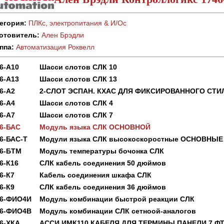
егория:
ПЛКс, электропитания & И/Ос
отовитель:
Ален Брэдли
ппа:
Автоматизация Роквелл
6-А10
Шасси слотов СЛК 10
6-А13
Шасси слотов СЛК 13
6-А2
2-СЛОТ ЭСПАН. КХАС ДЛЯ ФИКСИРОВАННОГО СТИ
6-А4
Шасси слотов СЛК 4
6-А7
Шасси слотов СЛК 7
6-БАС
Модуль языка СЛК ОСНОВНОЙ
6-БАС-Т
Модули языка СЛК высокоскоростные ОСНОВНЫЕ
46-БТМ
Модуль температуры бочонка СЛК
6-К16
СЛК кабель соединения 50 дюймов
6-К7
Кабель соединения шкафа СЛК
6-К9
СЛК кабель соединения 36 дюймов
46-ФИО4И
Модуль комбинации быстрой реакции СЛК
46-ФИО4В
Модуль комбинации СЛК сетноой-аналогов
6-ХКА
АССИ ИМК110 КАБЕЛЯ ДЛЯ ТЕРМИНЫ ПАНЕЛИ 7 Ф