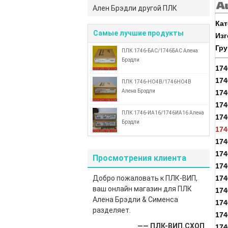
Ален Брэдли другой ПЛК
Кат
Самые лучшие продукты
Изг
Гру
ПЛК 1746-БАС/1746БАС Алена
Брэдли
174
174
ПЛК 1746-НО4В/1746НО4В
Алена Брэдли
174
174
ПЛК 1746-ИА16/1746ИА16 Алена
174
Брэдли
174
174
17
Просмотрения клиента
174
Добро пожаловать к ПЛК-ВИП,
174
ваш онлайн магазин для ПЛК
174
Алена Брэдли & Сименса
17
разделяет.
17
—— ПЛК-ВИП.СХОП
174