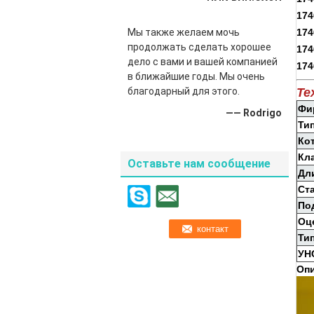
174
Мы также желаем мочь
174
продолжать сделать хорошее
174
дело с вами и вашей компанией
174
в ближайшие годы. Мы очень
благодарный для этого.
Те
Фи
—— Rodrigo
Ти
Ко
Кл
Оставьте нам сообщение
Дл
Ст
По
Оц
Ти
УН
Опи