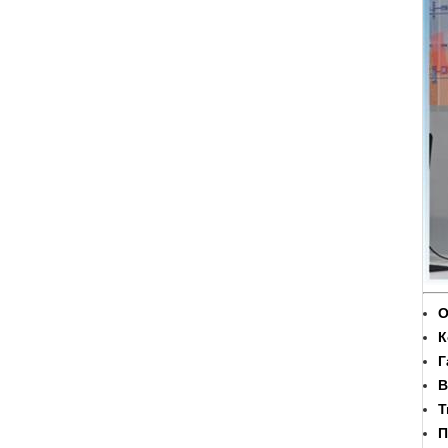
О
К
Г
В
Т
П