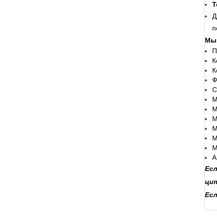
Т
Д
п
Мы 
П
К
К
Ф
С
М
М
М
М
М
М
А
Есл
ци
Ес