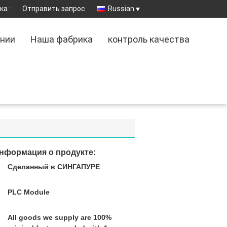
а :
Отправить запрос
Russian
ании
Наша фабрика
контроль качества
нформация о продукте:
Сделанный в СИНГАПУРЕ
:
PLC Module
All goods we supply are 100%