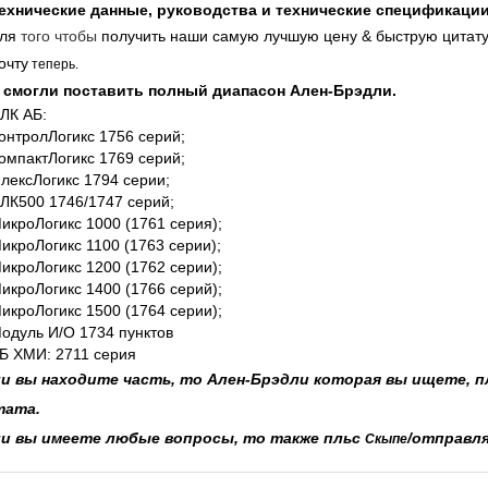
ехнические данные, руководства и технические спецификаци
ля
того чтобы
получить наши самую лучшую цену & быструю цитату
очту
теперь.
смогли поставить полный диапасон Ален-Брэдли.
ЛК АБ:
онтролЛогикс 1756 серий;
омпактЛогикс 1769 серий;
лексЛогикс 1794 серии;
ЛК500 1746/1747 серий
;
икроЛогикс 1000 (1761 серия);
икроЛогикс 1100 (1763 серии);
икроЛогикс 1200 (1762 серии);
икроЛогикс 1400 (1766 серий);
икроЛогикс 1500 (1764 серии);
одуль И/О 1734 пунктов
Б ХМИ: 2711 серия
и вы находите часть, то Ален-Брэдли которая вы ищете, п
тата.
ли вы имеете любые вопросы, то также пльс
/отправл
Скыпе