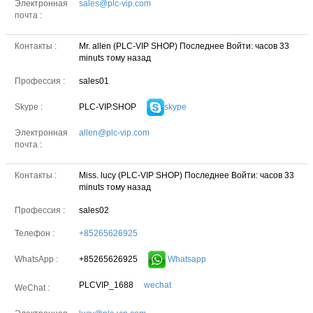
Электронная
sales@plc-vip.com
почта :
Контакты :
Mr. allen (PLC-VIP SHOP)
Последнее Войти: часов 33
minuts тому назад
Профессия :
sales01
PLC-VIP.SHOP
skype
Skype :
Электронная
allen@plc-vip.com
почта :
Контакты :
Miss. lucy (PLC-VIP SHOP)
Последнее Войти: часов 33
minuts тому назад
Профессия :
sales02
Телефон :
+85265626925
+85265626925
Whatsapp
WhatsApp :
PLCVIP_1688
wechat
WeChat :