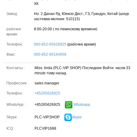
ХК
Завод:
Но. 2 Данан Рд, Юексю Дист., ГЗ, Гуандун, Китай (шнур
застежка-молнии: 510115)
рабочее
8:00-20:00 ( по пекинскому времени)
время:
Телефон:
000-852-65626925
(рабочее время)
Факс:
000-852-90164956
Контакты :
Miss. linda (PLC-VIP SHOP)
Последнее Войти: часов 33
minuts тому назад
Профессия :
sales manager
Телефон :
+85265626925
+85265626925
Whatsapp
WhatsApp :
PLC-VIP.SHOP
skype
Skype :
ICQ :
PLCVIP1688