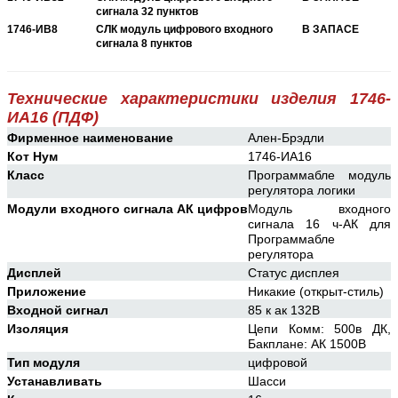
сигнала 32 пунктов
1746-ИВ8
СЛК модуль цифрового входного
В ЗАПАСЕ
сигнала 8 пунктов
Технические характеристики изделия 1746-
ИА16 (ПДФ)
Фирменное наименование
Ален-Брэдли
Кот Нум
1746-ИА16
Класс
Программабле модуль
регулятора логики
Модули входного сигнала АК цифров
Модуль входного
сигнала 16 ч-АК для
Программабле
регулятора
Дисплей
Статус дисплея
Приложение
Никакие (открыт-стиль)
Входной сигнал
85 к ак 132В
Изоляция
Цепи Комм: 500в ДК,
Бакплане: АК 1500В
Тип модуля
цифровой
Устанавливать
Шасси