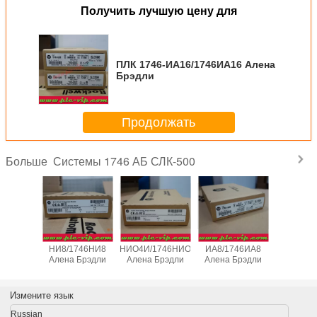
Получить лучшую цену для
ПЛК 1746-ИА16/1746ИА16 Алена
Брэдли
Продолжать
Системы 1746 АБ СЛК-500
Больше
1746-
ПЛК 1746-
ПЛК 1746-
ПЛК 1746-
ПЛК 1
746НИ4
НИ8/1746НИ8
НИО4И/1746НИО4И
ИА8/1746ИА8
БАС/17
Брэдли
Алена Брэдли
Алена Брэдли
Алена Брэдли
Алена Б
Измените язык
Russian