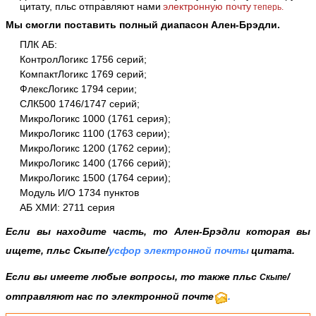
цитату, пльс отправляют нами
электронную почту
теперь.
Мы смогли поставить полный диапасон Ален-Брэдли.
ПЛК АБ:
КонтролЛогикс 1756 серий;
КомпактЛогикс 1769 серий;
ФлексЛогикс 1794 серии;
СЛК500 1746/1747 серий
;
МикроЛогикс 1000 (1761 серия);
МикроЛогикс 1100 (1763 серии);
МикроЛогикс 1200 (1762 серии);
МикроЛогикс 1400 (1766 серий);
МикроЛогикс 1500 (1764 серии);
Модуль И/О 1734 пунктов
АБ ХМИ: 2711 серия
Если вы находите часть, то Ален-Брэдли которая вы
ищете, пльс
Скыпе
/
усфор электронной почты
цитата.
Если вы имеете любые вопросы, то также пльс
/
Скыпе
отправляют нас по электронной почте
.