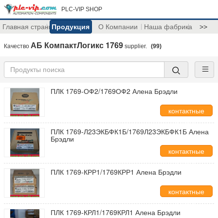
PLC-VIP SHOP
Главная страница
Продукция
О Компании
Наша фабрика
>>
АБ КомпактЛогикс 1769
Качество
supplier.
(99)
ПЛК 1769-ОФ2/1769ОФ2 Алена Брэдли
контактные
данные
ПЛК 1769-Л23ЭКБФК1Б/1769Л23ЭКБФК1Б Алена
Брэдли
контактные
данные
ПЛК 1769-КРР1/1769КРР1 Алена Брэдли
контактные
данные
ПЛК 1769-КРЛ1/1769КРЛ1 Алена Брэдли