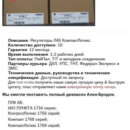
Описание
:
Регуляторы Л45 КомпактЛогикс.
Количество доступное
: 10.
Гарантия
: 12 месяца.
Время выполнения
: 1-2 рабочих дней.
Тип оплаты:
ПайПал, Т/Т и западное соединение.
Партнеры курьера
: ДХЛ, УПС, ТНТ, Федерал Экспресс и
ЭМС.
Технические данные, руководства и технические
спецификации
: Доступный по запросу.
Для
получить наши самую лучшую цену & быструю
того чтобы
цитату, пльс отправляют нами
электронную почту
теперь.
Мы смогли поставить полный диапасон Ален-Брэдли.
ПЛК АБ:
И/О ПУНКТА 1734 серии;
КонтролЛогикс 1756 серий;
Компакт 1768 серий;
КомпактЛогикс 1769 серий;