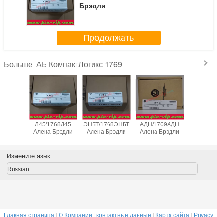
Брэдли
Продолжать
АБ КомпактЛогикс 1769
Больше
1769-
ПЛК 1768-
ПЛК 1768-
ПЛК 1769-
ПЛК 1
Б1Б/1769Л24ЭРКБ1Б
Л45/1768Л45
ЭНБТ/1768ЭНБТ
АДН/1769АДН
ИТ6/17
Брэдли
Алена Брэдли
Алена Брэдли
Алена Брэдли
Алена Б
Измените язык
Russian
Главная страница
|
О Компании
|
контактные данные
|
Карта сайта
|
Privacy