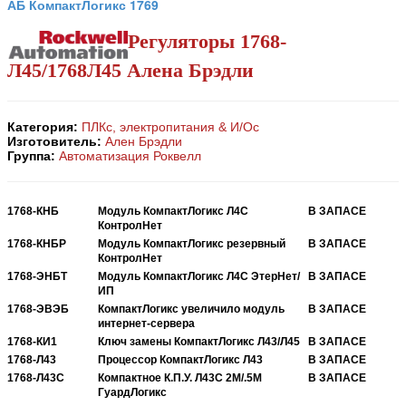
АБ КомпактЛогикс 1769
Регуляторы 1768-
Л45/1768Л45 Алена Брэдли
Категория:
ПЛКс, электропитания & И/Ос
Изготовитель:
Ален Брэдли
Группа:
Автоматизация Роквелл
1768-КНБ
Модуль КомпактЛогикс Л4С
В ЗАПАСЕ
КонтролНет
1768-КНБР
Модуль КомпактЛогикс резервный
В ЗАПАСЕ
КонтролНет
1768-ЭНБТ
Модуль КомпактЛогикс Л4С ЭтерНет/
В ЗАПАСЕ
ИП
1768-ЭВЭБ
КомпактЛогикс увеличило модуль
В ЗАПАСЕ
интернет-сервера
1768-КИ1
Ключ замены КомпактЛогикс Л43/Л45
В ЗАПАСЕ
1768-Л43
Процессор КомпактЛогикс Л43
В ЗАПАСЕ
1768-Л43С
Компактное К.П.У. Л43С 2М/.5М
В ЗАПАСЕ
ГуардЛогикс