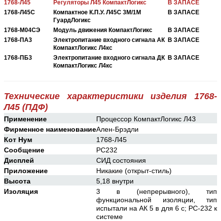
1768-Л45
Регуляторы Л45 КомпактЛогикс
В ЗАПАСЕ
1768-Л45С
Компактное К.П.У. Л45С 3М/1М
В ЗАПАСЕ
ГуардЛогикс
1768-М04СЭ
Модуль движения КомпактЛогикс
В ЗАПАСЕ
1768-ПА3
Электропитание входного сигнала АК
В ЗАПАСЕ
КомпактЛогикс Л4кс
1768-ПБ3
Электропитание входного сигнала ДК
В ЗАПАСЕ
КомпактЛогикс Л4кс
Технические характеристики изделия 1768-
Л45 (ПДФ)
Применение
Процессор КомпактЛогикс Л43
Фирменное наименование
Ален-Брэдли
Кот Нум
1768-Л45
Сообщение
РС232
Дисплей
СИД состояния
Приложение
Никакие (открыт-стиль)
Высота
5,18 внутри
Изоляция
3 в (непрерывного), тип
функциональной изоляции, тип
испытали на АК 5 в для 6 с; РС-232 к
системе