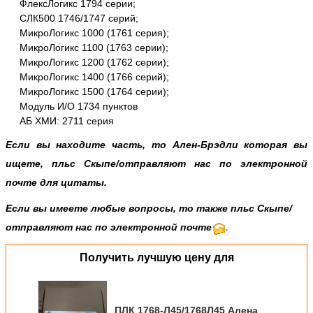
ФлексЛогикс 1794 серии;
СЛК500 1746/1747 серий;
МикроЛогикс 1000 (1761 серия);
МикроЛогикс 1100 (1763 серии);
МикроЛогикс 1200 (1762 серии);
МикроЛогикс 1400 (1766 серий);
МикроЛогикс 1500 (1764 серии);
Модуль И/О 1734 пунктов
АБ ХМИ: 2711 серия
Если вы находите часть, то Ален-Брэдли которая вы
ищете, пльс
Скыпе
/
отправляют нас по электронной
почте
для цитаты.
Если вы имеете любые вопросы, то также пльс Скыпе/
отправляют нас по электронной почте
.
Получить лучшую цену для
ПЛК 1768-Л45/1768Л45 Алена