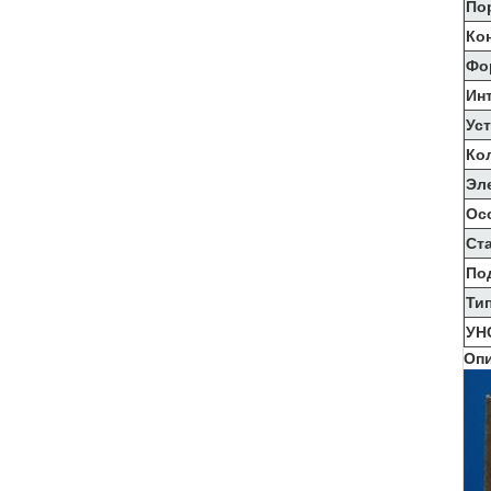
По
Ко
Фо
Ин
Ус
Ко
Эл
Ос
Ст
По
Ти
УН
Опи