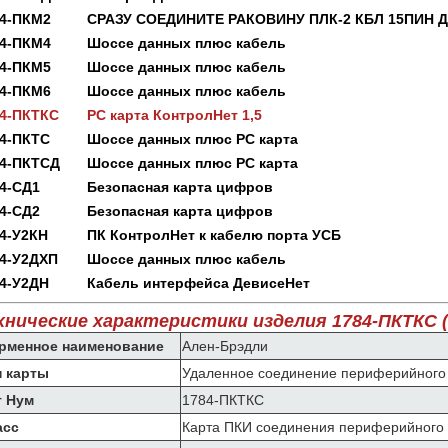
84-ПКМ2
СРАЗУ СОЕДИНИТЕ РАКОВИНУ ПЛК-2 КБЛ 15ПИН Д
84-ПКМ4
Шоссе данных плюс кабель
84-ПКМ5
Шоссе данных плюс кабель
84-ПКМ6
Шоссе данных плюс кабель
84-ПКТКС
РС карта КонтролНет 1,5
4-ПКТС
Шоссе данных плюс РС карта
84-ПКТСД
Шоссе данных плюс РС карта
4-СД1
Безопасная карта цифров
4-СД2
Безопасная карта цифров
4-У2КН
ПК КонтролНет к кабелю порта УСБ
4-У2ДХП
Шоссе данных плюс кабель
4-У2ДН
Кабель интерфейса ДевисеНет
хнические характеристики изделия 1784-ПКТКС 
рменное наименование
Ален-Брэдли
п карты
Удаленное соединение периферийного
т Нум
1784-ПКТКС
асс
Карта ПКИ соединения периферийного