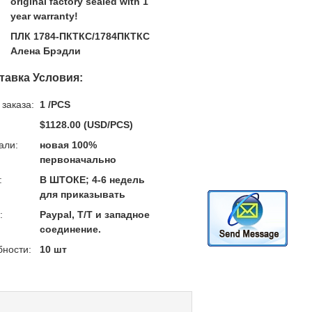
original factory sealed with 1
year warranty!
ПЛК 1784-ПКТКС/1784ПКТКС
Алена Брэдли
тавка Условия:
заказа:
1 /PCS
$1128.00 (USD/PCS)
али:
новая 100%
первоначально
:
В ШТОКЕ; 4-6 недель
для приказывать
:
Paypal, T/T и западное
соединение.
бности:
10 шт