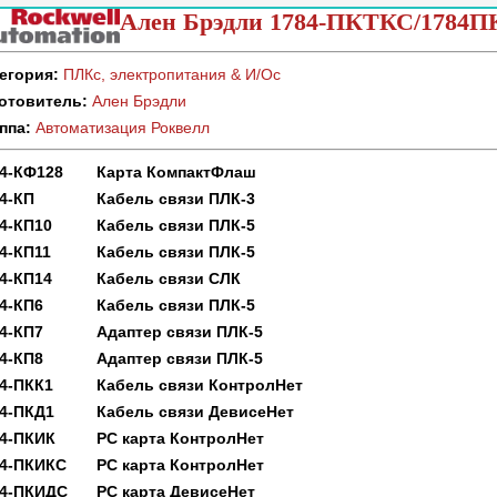
Ален Брэдли 1784-ПКТКС/1784
егория:
ПЛКс, электропитания & И/Ос
отовитель:
Ален Брэдли
ппа:
Автоматизация Роквелл
4-КФ128
Карта КомпактФлаш
4-КП
Кабель связи ПЛК-3
4-КП10
Кабель связи ПЛК-5
4-КП11
Кабель связи ПЛК-5
4-КП14
Кабель связи СЛК
4-КП6
Кабель связи ПЛК-5
4-КП7
Адаптер связи ПЛК-5
4-КП8
Адаптер связи ПЛК-5
4-ПКК1
Кабель связи КонтролНет
4-ПКД1
Кабель связи ДевисеНет
4-ПКИК
РС карта КонтролНет
84-ПКИКС
РС карта КонтролНет
84-ПКИДС
РС карта ДевисеНет