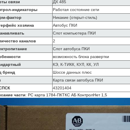
рты связи
ДХ 485
нтрол-индикаторы
Работая состояние сети
рм-фактор
Никакие (открыт-стиль)
терфейс хозяина
Автобус ПКИ
танавливать
Слот компьютера ПКИ
личество каналов
2
ектропитание
Слот автобуса ПКИ
обенности
возможность блока развертки
андартный
КЭ, К-ТИКК, КУЛ, КК, УЛ
д бренд
Шоссе данных плюс
п
Карта связи автобуса ПКИ
СПСК
43201404
сание части
:
РС карта 1784-ПКТКС АБ КонтролНет 1,5