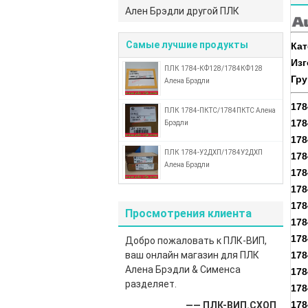
Ален Брэдли другой ПЛК
Самые лучшие продукты
Кат
Изг
ПЛК 1784-КФ128/1784КФ128
Гру
Алена Брэдли
178
ПЛК 1784-ПКТС/1784ПКТС Алена
178
Брэдли
178
ПЛК 1784-У2ДХП/1784У2ДХП
178
Алена Брэдли
178
178
178
Просмотрения клиента
178
178
Добро пожаловать к ПЛК-ВИП,
ваш онлайн магазин для ПЛК
178
Алена Брэдли & Сименса
178
разделяет.
17
17
—— ПЛК-ВИП.СХОП