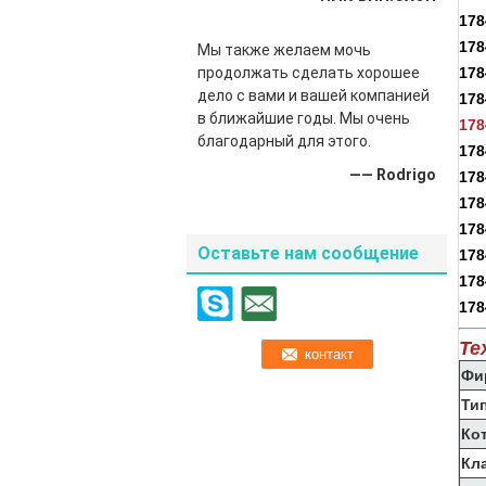
17
17
Мы также желаем мочь
продолжать сделать хорошее
17
дело с вами и вашей компанией
17
в ближайшие годы. Мы очень
17
благодарный для этого.
178
—— Rodrigo
17
178
178
Оставьте нам сообщение
178
178
178
Те
Фи
Ти
Ко
Кл