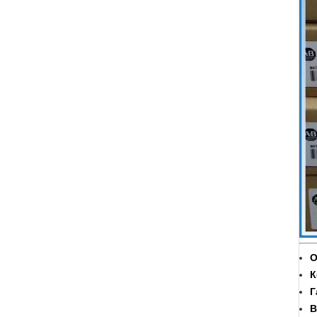
О
К
Г
В