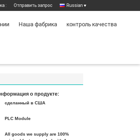
а :
Отправить запрос
Russian
ании
Наша фабрика
контроль качества
нформация о продукте:
сделанный в США
:
PLC Module
All goods we supply are 100%