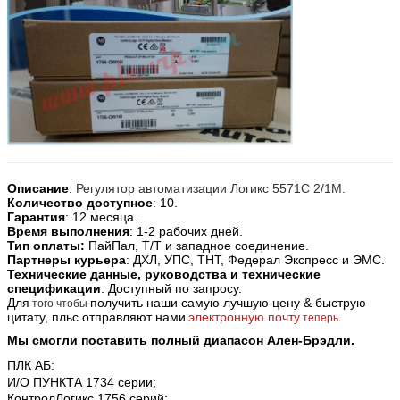
Описание
:
Регулятор автоматизации Логикс 5571С 2/1М.
Количество доступное
: 10.
Гарантия
: 12 месяца.
Время выполнения
: 1-2 рабочих дней.
Тип оплаты:
ПайПал, Т/Т и западное соединение.
Партнеры курьера
: ДХЛ, УПС, ТНТ, Федерал Экспресс и ЭМС.
Технические данные, руководства и технические
спецификации
: Доступный по запросу.
Для
получить наши самую лучшую цену & быструю
того чтобы
цитату, пльс отправляют нами
электронную почту
теперь.
Мы смогли поставить полный диапасон Ален-Брэдли.
ПЛК АБ:
И/О ПУНКТА 1734 серии;
КонтролЛогикс 1756 серий;