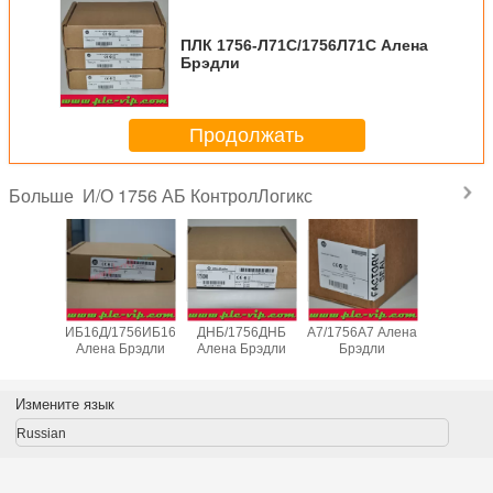
ПЛК 1756-Л71С/1756Л71С Алена
Брэдли
Продолжать
И/О 1756 АБ КонтролЛогикс
Больше
1756-
ПЛК 1756-
ПЛК 1756-
ПЛК 1756-
ПЛК 1
756ИФ16
ИБ16Д/1756ИБ16Д
ДНБ/1756ДНБ
А7/1756А7 Алена
ЭНБТ/17
Брэдли
Алена Брэдли
Алена Брэдли
Брэдли
Алена Б
Измените язык
Russian