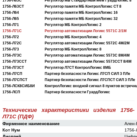
1756-Л63С
Регулятор МБ стандартный Мем ГуардЛогикс 8
1756-Л63СТ
Регулятор памяти МБ КонтролЛогикс СТ 8
1756-Л64
Регулятор памяти МБ КонтролЛогикс 16
1756-Л65
Регулятор памяти МБ КонтролЛогикс 32
1756-Л71
Регулятор МБ КонтролЛогикс 2
1756-Л71С
Регулятор автоматизации Логикс 5571С 2/1М
1756-Л72
Регулятор МБ КонтролЛогикс 4
1756-Л72С
Регулятор автоматизации Логикс 5572С 4М/2М
1756-Л73
Регулятор МБ КонтролЛогикс 8
1756-Л73С
Регулятор автоматизации Логикс 5573С 8М/4М
1756-Л73ССТ
Регулятор автоматизации Логикс 5573ССТ 8/4М
1756-Л73СТ
Регулятор Л7СТ КонтролЛогикс 8МБ
1756-Л7СП
Партнер безопасности Логикс Л7СП СИЛ 3 ПЛе
1756-Л7СПСТ
Партнер безопасности Логикс Л7СПСТ СИЛ 3 ПЛе
1756-ЛСК8СИБ8И
КонтролЛогикс входной сигнал 8 пунктов встречн
1756-ЛСП
Партнер безопасности ГуардЛогикс
Технические характеристики изделия 1756-
Л71С (ПДФ)
Фирменное наименование
Ален-
Кот Нум
1756-
Дисплей
Цифр