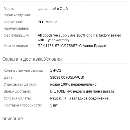
Место
сделанный в США
происхождения:
Фирменное
PLC Module
наименование:
Сертификация:
All goods we supply are 100% original factory sealed
with 1 year warranty!
Номер модели:
ПЛК 1756-Л71С/1756Л71С Алена Брэдли
Оплата и доставка Условия
Количество мин заказа:
1 /PCS
Цена:
$3038.00 (USD/PCS)
Упаковывая детали:
новая 100% первоначально
Время доставки:
В ШТОКЕ; 4-6 недель для приказывать
Условия оплаты:
Paypal, T/T и западное соединение.
Поставка способности:
5 шт
описание