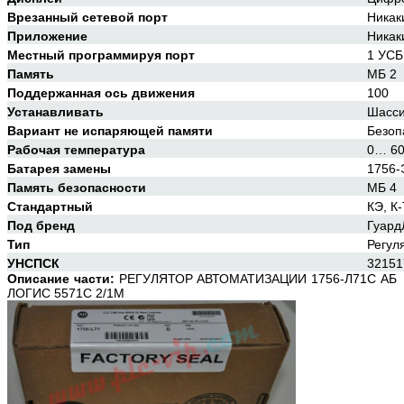
Врезанный сетевой порт
Никак
Приложение
Никак
Местный программируя порт
1 УСБ
Память
МБ 2
Поддержанная ось движения
100
Устанавливать
Шасс
Вариант не испаряющей памяти
Безоп
Рабочая температура
0… 60
Батарея замены
1756
Память безопасности
МБ 4
Стандартный
КЭ, К
Под бренд
Гуард
Тип
Регул
УНСПСК
32151
Описание части:
РЕГУЛЯТОР АВТОМАТИЗАЦИИ 1756-Л71С АБ
ЛОГИС 5571С 2/1М